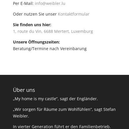
Per E-Mail:
info@weibler.lu
Oder nutzen Sie unser
Kontaktformular
Sie finden uns hier:
1, route du Vin, 6688 Mertert, Luxemburg
Unsere Öffnungszeiten:
Beratung/Termine nach Vereinbarung
Über uns
„My home is my castle“, sagt der Engländer.
„Wir sorgen für Räume zum Wohlfühlen“, sagt Stefan
Weibler.
In vierter Generation führt er den Familienbetrieb.